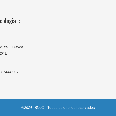
cologia e
e, 225, Gávea
201L
 / 7444 2070
©2026 IBNeC - Todos os direitos reservados